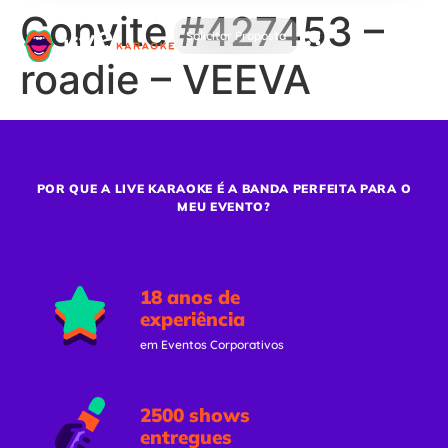
Convite #427453 –
Solicitar Proposta
roadie – VEEVA
POR QUE A LIVE KARAOKE É A BANDA PERFEITA PARA O
MEU EVENTO?
18 anos de
experiência
em Eventos Corporativos
2500 shows
entregues