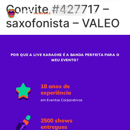
Convite #427717 –
Solicitar Proposta
saxofonista – VALEO
POR QUE A LIVE KARAOKE É A BANDA PERFEITA PARA O
MEU EVENTO?
18 anos de
experiência
em Eventos Corporativos
2500 shows
entregues