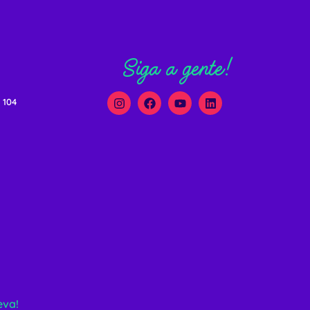
Siga a gente!
 104
eva!