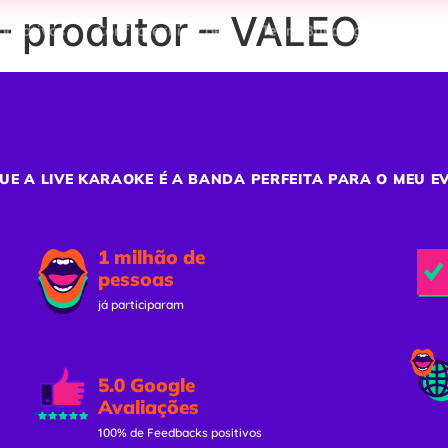
– produtor – VALEO
porativos
Confraternizações
Team Building
Ativaç
UE A LIVE KARAOKE É A BANDA PERFEITA PARA O MEU E
1 milhão de
pessoas
já participaram
5.0 Google
Avaliações
100% de Feedbacks positivos