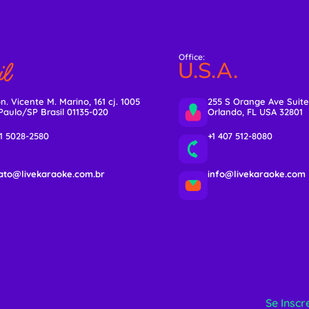
Office:
l
U.S.A.
n. Vicente M. Marino, 161 cj. 1005
255 S Orange Ave Suite
Paulo/SP Brasil 01135-020
Orlando, FL USA 32801
11 5028-2580
+1 407 512-8080
ato@livekaraoke.com.br
info@livekaraoke.com
Se Inscr