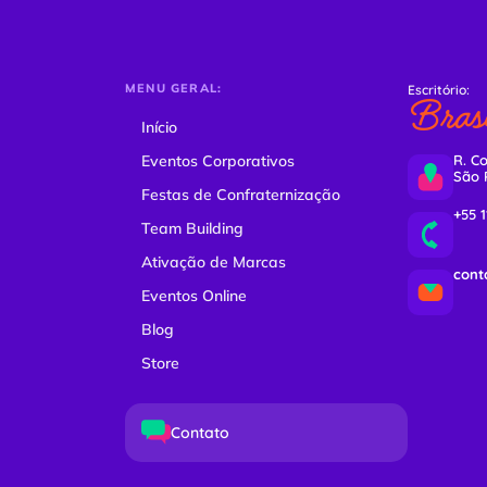
MENU GERAL:
Escritório:
Brasi
Início
Eventos Corporativos
R. Co
São 
Festas de Confraternização
+55 
Team Building
Ativação de Marcas
cont
Eventos Online
Blog
Store
Contato