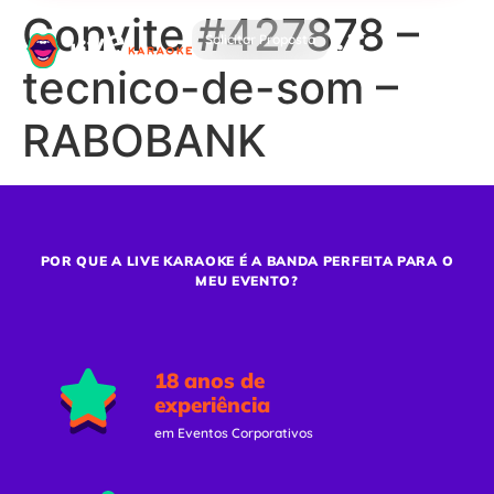
Convite #427878 –
Solicitar Proposta
tecnico-de-som –
RABOBANK
POR QUE A LIVE KARAOKE É A BANDA PERFEITA PARA O
MEU EVENTO?
18 anos de
experiência
em Eventos Corporativos