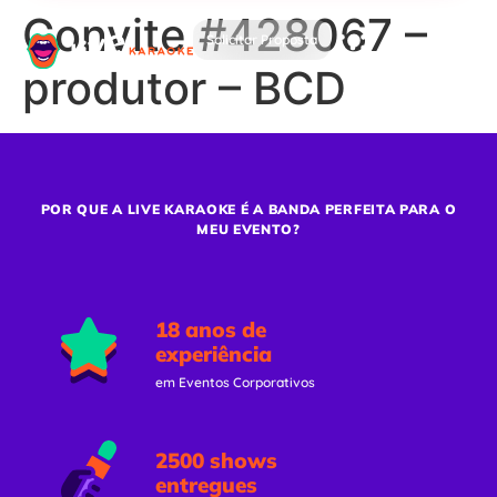
Convite #428067 –
Solicitar Proposta
produtor – BCD
POR QUE A LIVE KARAOKE É A BANDA PERFEITA PARA O
MEU EVENTO?
18 anos de
experiência
em Eventos Corporativos
2500 shows
entregues