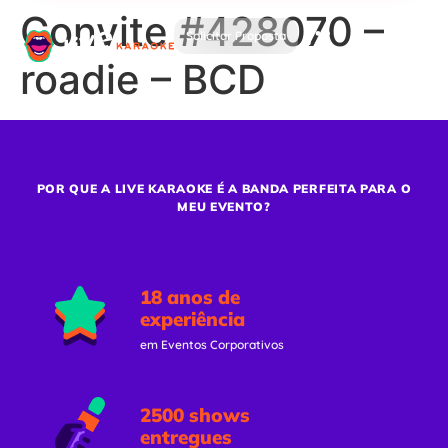
Convite #428070 –
Solicitar Proposta
roadie – BCD
POR QUE A LIVE KARAOKE É A BANDA PERFEITA PARA O
MEU EVENTO?
18 anos de
experiência
em Eventos Corporativos
2500 shows
entregues