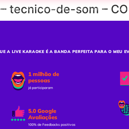
 – tecnico-de-som – C
porativos
Confraternizações
Team Building
Ativaç
UE A LIVE KARAOKE É A BANDA PERFEITA PARA O MEU E
1 milhão de
pessoas
já participaram
5.0 Google
Avaliações
100% de Feedbacks positivos