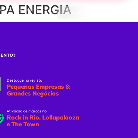
OPA ENERGIA
ões
Eventos Online
Solicitar Proposta
VENTO?
Destaque na revista
Pequenas Empresas &
Grandes Negócios
Ativação de marcas no
Rock in Rio, Lollapalooza
e The Town