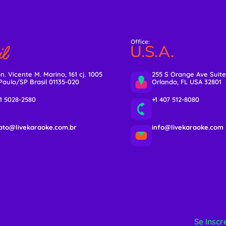
Office:
l
U.S.A.
n. Vicente M. Marino, 161 cj. 1005
255 S Orange Ave Suite
Paulo/SP Brasil 01135-020
Orlando, FL USA 32801
11 5028-2580
+1 407 512-8080
ato@livekaraoke.com.br
info@livekaraoke.com
Se Inscr