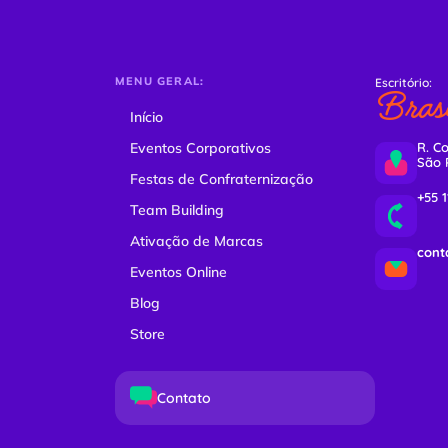
MENU GERAL:
Escritório:
Brasi
Início
Eventos Corporativos
R. Co
São 
Festas de Confraternização
+55 
Team Building
Ativação de Marcas
cont
Eventos Online
Blog
Store
Contato