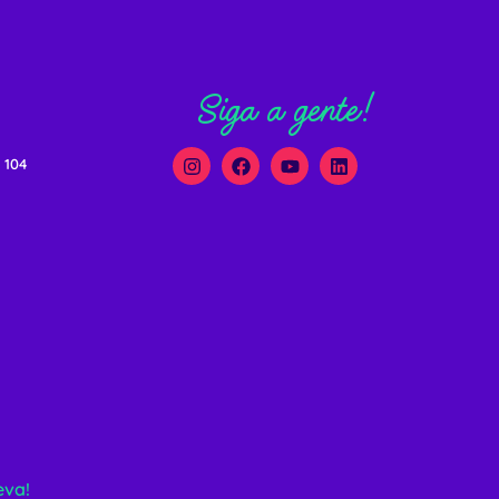
Siga a gente!
 104
eva!