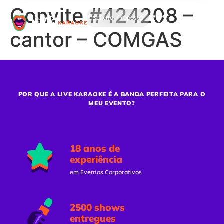
Convite #424208 –
Solicitar Proposta
cantor – COMGAS
POR QUE A LIVE KARAOKE É A BANDA PERFEITA PARA O
MEU EVENTO?
18 anos de
experiência
em Eventos Corporativos
2500 shows
entregues