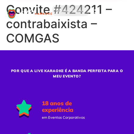
Convite #424211 –
Solicitar Proposta
contrabaixista –
COMGAS
POR QUE A LIVE KARAOKE É A BANDA PERFEITA PARA O
MEU EVENTO?
18 anos de
experiência
em Eventos Corporativos