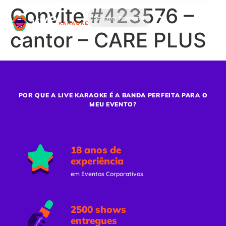
Convite #423576 –
Solicitar Proposta
cantor – CARE PLUS
POR QUE A LIVE KARAOKE É A BANDA PERFEITA PARA O
MEU EVENTO?
18 anos de
experiência
em Eventos Corporativos
2500 shows
entregues