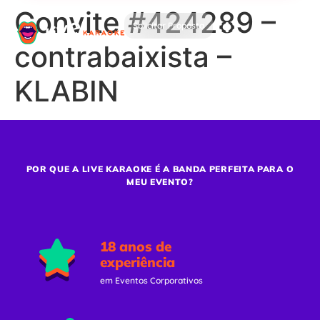
Convite #424289 –
Solicitar Proposta
contrabaixista –
KLABIN
POR QUE A LIVE KARAOKE É A BANDA PERFEITA PARA O
MEU EVENTO?
18 anos de
experiência
em Eventos Corporativos