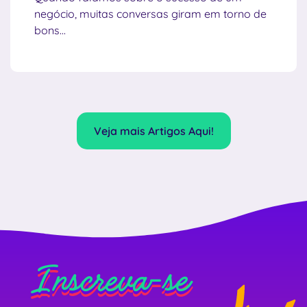
negócio, muitas conversas giram em torno de
bons...
Veja mais Artigos Aqui!
Inscreva-se
Inscreva-se
Inscreva-se