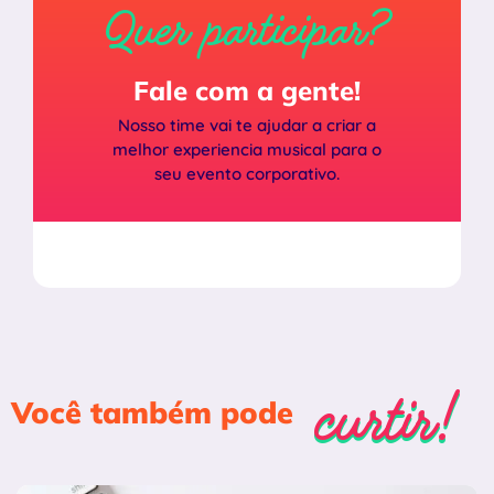
Quer participar?
Fale com a gente!
Nosso time vai te ajudar a criar a
melhor experiencia musical para o
seu evento corporativo.
curtir!
curtir!
Você também pode