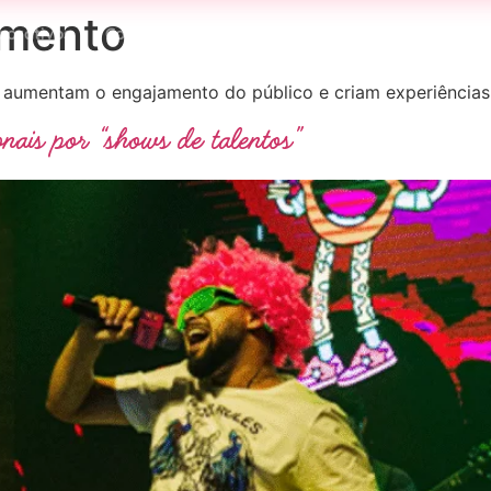
amento
porativos
Confraternizações
Team Building
Ativaç
 aumentam o engajamento do público e criam experiências
nais por “shows de talentos”