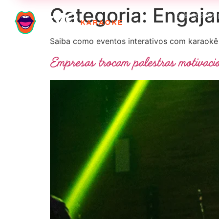
Categoria:
Engaj
Eventos Cor
Saiba como eventos interativos com karaokê
Empresas trocam palestras motivacio