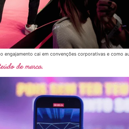
e o engajamento cai em convenções corporativas e como au
teúdo de marca.