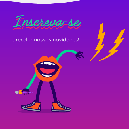
Inscreva-se
Inscreva-se
Inscreva-se
e receba nossas novidades!