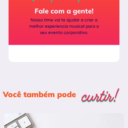
Fale com a gente!
Nosso time vai te ajudar a criar a
melhor experiencia musical para o
seu evento corporativo.
curtir!
curtir!
Você também pode