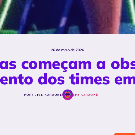
26 de maio de 2026
as começam a obs
nto dos times em
POR: LIVE KARAOKE
EM:
KARAOKÊ