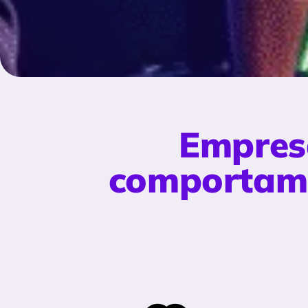
Empres
comportame