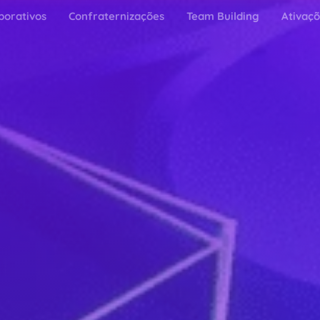
porativos
Confraternizações
Team Building
Ativaç