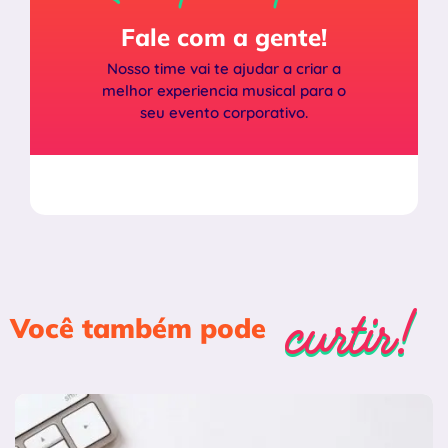
Fale com a gente!
Nosso time vai te ajudar a criar a
melhor experiencia musical para o
seu evento corporativo.
curtir!
curtir!
Você também pode