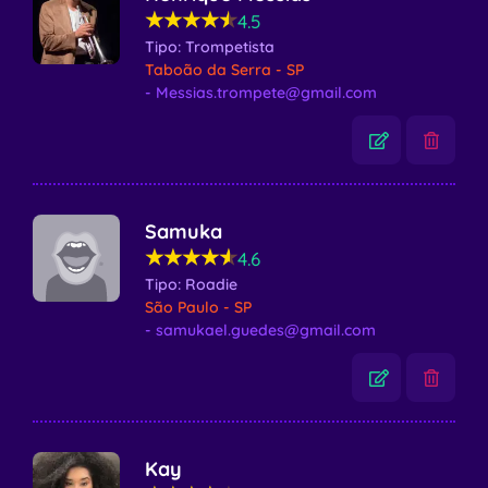
★★★★★
★★★★★
4.5
Tipo: Trompetista
Taboão da Serra - SP
- Messias.trompete@gmail.com
Samuka
★★★★★
★★★★★
4.6
Tipo: Roadie
São Paulo - SP
- samukael.guedes@gmail.com
Kay