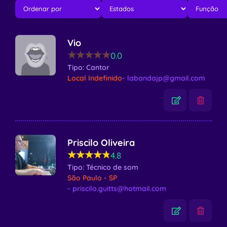
Vio
★★★★★
★★★★★
0.0
Tipo: Cantor
Local Indefinido
- labandajp@gmail.com
Priscilo Oliveira
★★★★★
★★★★★
4.8
Tipo: Técnico de som
São Paulo - SP
- priscilo.guitts@hotmail.com