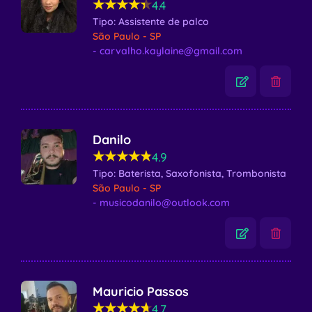
★★★★★
★★★★★
4.4
Tipo: Assistente de palco
São Paulo - SP
- carvalho.kaylaine@gmail.com
Danilo
★★★★★
★★★★★
4.9
Tipo: Baterista, Saxofonista, Trombonista
São Paulo - SP
- musicodanilo@outlook.com
Mauricio Passos
★★★★★
★★★★★
4.7