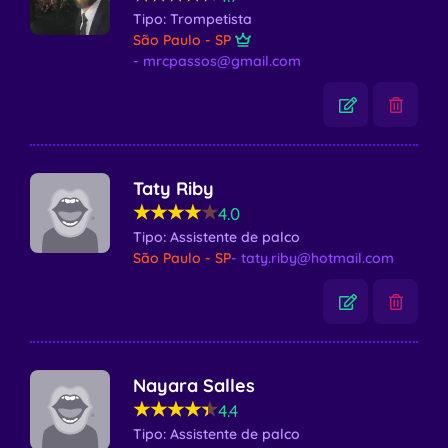
Tipo: Trompetista
São Paulo - SP
- mrcpassos@gmail.com
Taty Riby
★★★★★
★★★★★
4.0
Tipo: Assistente de palco
São Paulo - SP
- taty.riby@hotmail.com
Nayara Salles
★★★★★
★★★★★
4.4
Tipo: Assistente de palco