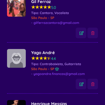
Gil Ferraz
★★★★★
★★★★★
5.0
Tipo: Cantora, Vocalista
São Paulo - SP
- gilferrazcantora@gmail.com
Yago André
★★★★★
★★★★★
4.4
Tipo: Contrabaixista, Guitarrista
São Paulo - SP
- yagoandre.financas@gmail.com
Henrique Messias