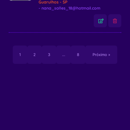
Guarulhos - SP
- nana_salles_18@hotmail.com
1
2
3
…
8
Próximo »