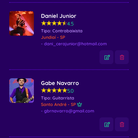
Daniel Junior
★★★★★
★★★★★
4.5
Tipo: Contrabaixista
Jundiaí - SP
- dani_cerajunior@hotmail.com
Gabe Navarro
★★★★★
★★★★★
5.0
Tipo: Guitarrista
Santo André - SP
- gbrnavarro@gmail.com