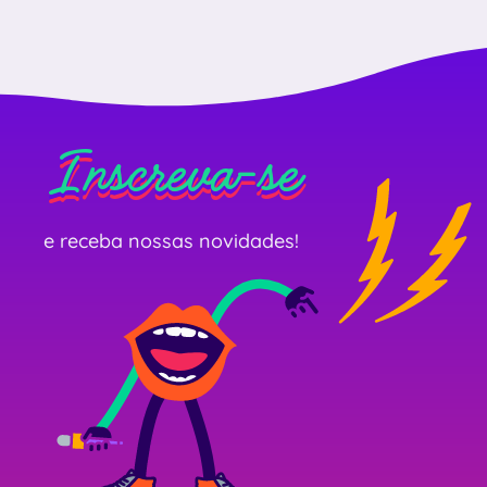
Inscreva-se
Inscreva-se
Inscreva-se
e receba nossas novidades!