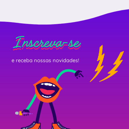
Inscreva-se
Inscreva-se
Inscreva-se
e receba nossas novidades!