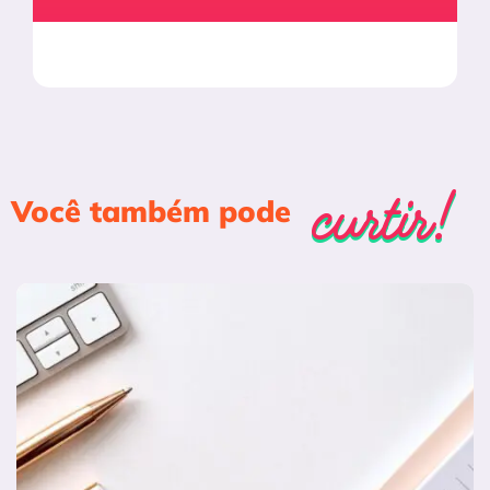
curtir!
curtir!
Você também pode