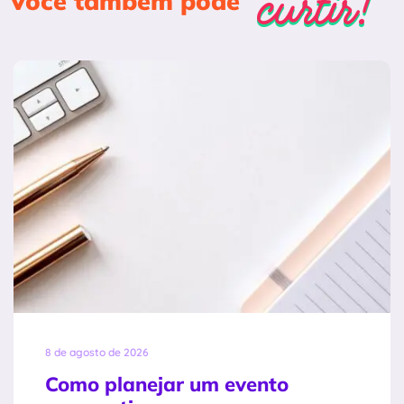
curtir!
curtir!
Você também pode
8 de agosto de 2026
Como planejar um evento