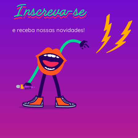
Inscreva-se
Inscreva-se
Inscreva-se
e receba nossas novidades!